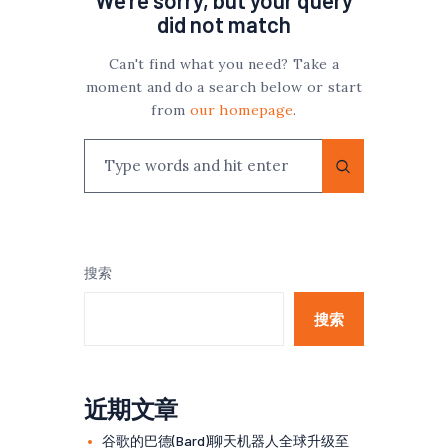
We're sorry, but your query
did not match
Can't find what you need? Take a
moment and do a search below or start
from
our homepage
.
搜索
搜索
近期文章
谷歌的巴德(Bard)聊天机器人全球升级至